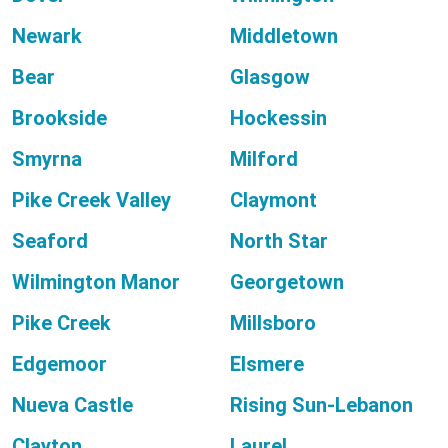
Newark
Middletown
Bear
Glasgow
Brookside
Hockessin
Smyrna
Milford
Pike Creek Valley
Claymont
Seaford
North Star
Wilmington Manor
Georgetown
Pike Creek
Millsboro
Edgemoor
Elsmere
Nueva Castle
Rising Sun-Lebanon
Clayton
Laurel