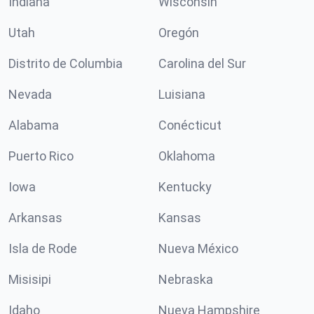
Indiana
Wisconsin
Utah
Oregón
Distrito de Columbia
Carolina del Sur
Nevada
Luisiana
Alabama
Conécticut
Puerto Rico
Oklahoma
Iowa
Kentucky
Arkansas
Kansas
Isla de Rode
Nueva México
Misisipi
Nebraska
Idaho
Nueva Hampshire