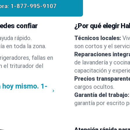
ora:
1-877-995-9107
edes confiar
¿Por qué elegir Ha
ayuda rápido.
Técnicos locales:
Vi
a en toda la zona.
son cortos y el servic
Reparaciones integr
igeradores, fallas en
de lavandería y cocin
 el triturador del
capacitación y experie
Precios transparent
a hoy mismo.
1-
cargos ocultos.
Garantía del trabajo:
garantía por escrito p
Atención rápida par