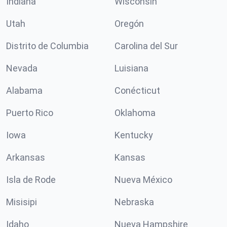
Indiana
Wisconsin
Utah
Oregón
Distrito de Columbia
Carolina del Sur
Nevada
Luisiana
Alabama
Conécticut
Puerto Rico
Oklahoma
Iowa
Kentucky
Arkansas
Kansas
Isla de Rode
Nueva México
Misisipi
Nebraska
Idaho
Nueva Hampshire