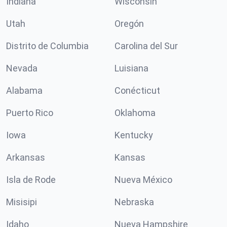
Indiana
Wisconsin
Utah
Oregón
Distrito de Columbia
Carolina del Sur
Nevada
Luisiana
Alabama
Conécticut
Puerto Rico
Oklahoma
Iowa
Kentucky
Arkansas
Kansas
Isla de Rode
Nueva México
Misisipi
Nebraska
Idaho
Nueva Hampshire