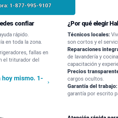
ora:
1-877-995-9107
edes confiar
¿Por qué elegir Ha
ayuda rápido.
Técnicos locales:
Vi
a en toda la zona.
son cortos y el servic
Reparaciones integr
igeradores, fallas en
de lavandería y cocin
 el triturador del
capacitación y experie
Precios transparent
a hoy mismo.
1-
cargos ocultos.
Garantía del trabajo:
garantía por escrito p
Atención rápida par