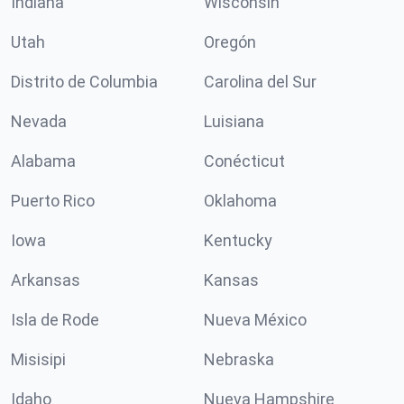
Indiana
Wisconsin
Utah
Oregón
Distrito de Columbia
Carolina del Sur
Nevada
Luisiana
Alabama
Conécticut
Puerto Rico
Oklahoma
Iowa
Kentucky
Arkansas
Kansas
Isla de Rode
Nueva México
Misisipi
Nebraska
Idaho
Nueva Hampshire