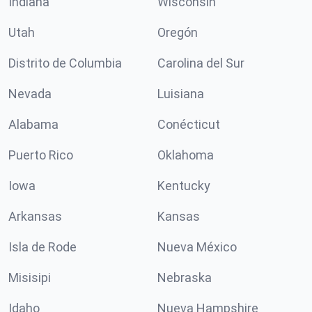
Indiana
Wisconsin
Utah
Oregón
Distrito de Columbia
Carolina del Sur
Nevada
Luisiana
Alabama
Conécticut
Puerto Rico
Oklahoma
Iowa
Kentucky
Arkansas
Kansas
Isla de Rode
Nueva México
Misisipi
Nebraska
Idaho
Nueva Hampshire