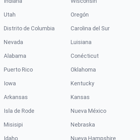
Indiana
Wisconsin
Utah
Oregón
Distrito de Columbia
Carolina del Sur
Nevada
Luisiana
Alabama
Conécticut
Puerto Rico
Oklahoma
Iowa
Kentucky
Arkansas
Kansas
Isla de Rode
Nueva México
Misisipi
Nebraska
Idaho
Nueva Hampshire