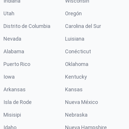
Indiana
Wisconsin
Utah
Oregón
Distrito de Columbia
Carolina del Sur
Nevada
Luisiana
Alabama
Conécticut
Puerto Rico
Oklahoma
Iowa
Kentucky
Arkansas
Kansas
Isla de Rode
Nueva México
Misisipi
Nebraska
Idaho
Nueva Hampshire